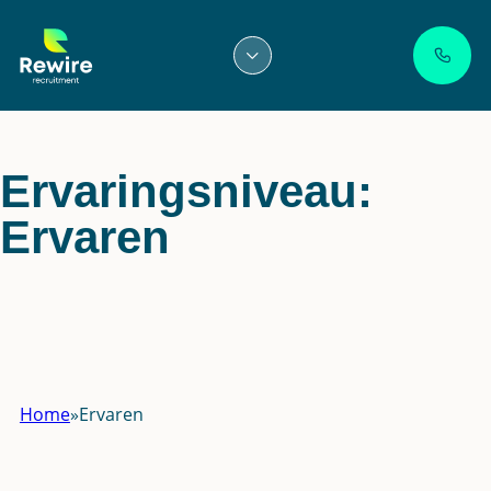
Ga
naar
de
inhoud
Ervaringsniveau:
Ervaren
Home
»
Ervaren