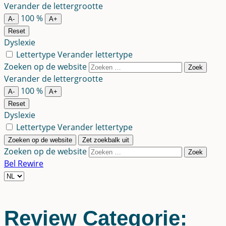
een
Verander de lettergrootte
taal
100
%
A-
A+
Reset
Dyslexie
Lettertype
Verander lettertype
Zoeken op de website
Zoek
Verander de lettergrootte
100
%
A-
A+
Reset
Dyslexie
Lettertype
Verander lettertype
Zoeken op de website
Zet zoekbalk uit
Zoeken op de website
Zoek
Bel Rewire
Kies
een
taal
Review Categorie: