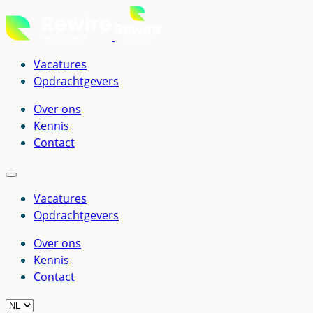
Ga
naar
de
inhoud
Vacatures
Opdrachtgevers
Over ons
Kennis
Contact
Vacatures
Opdrachtgevers
Over ons
Kennis
Contact
Kies